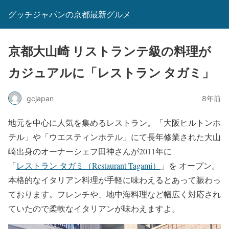
グッチジャパンの京都最新グルメ
京都大山崎 リストランテ級の料理が
カジュアルに「レストラン タガミ」
gcjapan
8年前
地元を中心に人気を集めるレストラン。「大阪ヒルトンホ
テル」や「ウエスティンホテル」にて長年修業された大山
崎出身のオーナーシェフ田神さんが2011年に
「
レストラン タガミ（Restaurant Tagami）
」を オープン。
本格的なイタリアン料理が手軽に味わえるとあって賑わっ
ております。フレンチや、地中海料理など幅広く対応され
ていたので柔軟なイタリアンが味わえますよ。